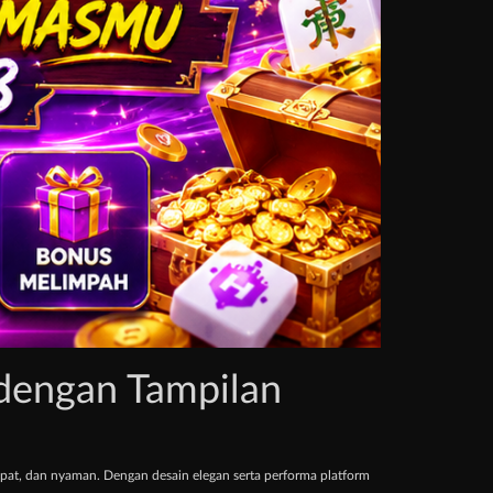
engan Tampilan
pat, dan nyaman. Dengan desain elegan serta performa platform