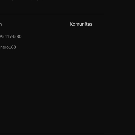
n
Komunitas
954194580
nero188