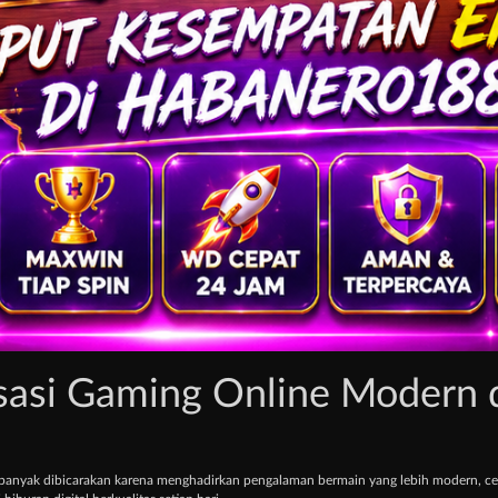
si Gaming Online Modern d
g banyak dibicarakan karena menghadirkan pengalaman bermain yang lebih modern, ce