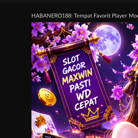
HABANERO188: Tempat Favorit Player Mode