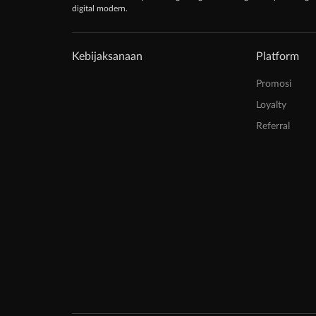
digital modern.
Kebijaksanaan
Platform
Promosi
Loyalty
Referral