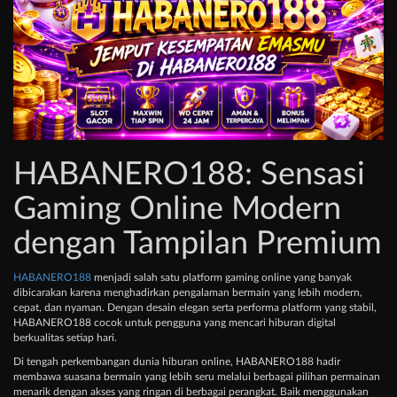
HABANERO188: Sensasi
Gaming Online Modern
dengan Tampilan Premium
HABANERO188
menjadi salah satu platform gaming online yang banyak
dibicarakan karena menghadirkan pengalaman bermain yang lebih modern,
cepat, dan nyaman. Dengan desain elegan serta performa platform yang stabil,
HABANERO188 cocok untuk pengguna yang mencari hiburan digital
berkualitas setiap hari.
Di tengah perkembangan dunia hiburan online, HABANERO188 hadir
membawa suasana bermain yang lebih seru melalui berbagai pilihan permainan
menarik dengan akses yang ringan di berbagai perangkat. Baik menggunakan