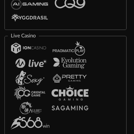
Live Casino