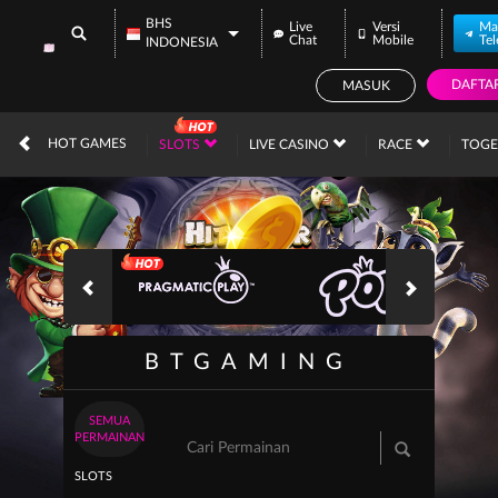
BHS
Live
Versi
Ma
Chat
Mobile
Te
INDONESIA
DAFTA
MASUK
IDR
12,743,947,
HOT GAMES
SLOTS
LIVE CASINO
RACE
TOG
BTGAMING
SEMUA
PERMAINAN
SLOTS