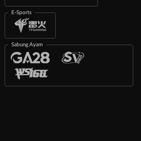
E-Sports
Sabung Ayam