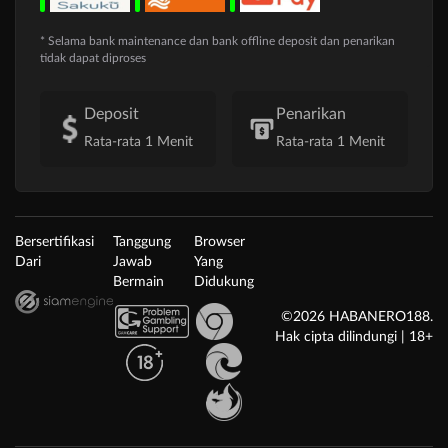
* Selama bank maintenance dan bank offline deposit dan penarikan
tidak dapat diproses
Deposit
Penarikan
Rata-rata 1 Menit
Rata-rata 1 Menit
Bersertifikasi
Tanggung
Browser
Dari
Jawab
Yang
Bermain
Didukung
©2026 HABANERO188.
Hak cipta dilindungi | 18+