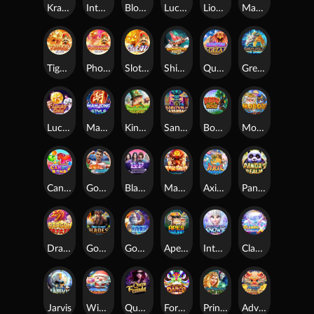
Kraken Queen
Into The Fay: Nixie
Bloodmoon Amazonia
Lucky Cat Slot4D
Lion Dance Slot4D
Macau Slot4D
Tiger Slot4D
Phoenix Slot4D
Slot4D
Shipwrecked Riches
Quantum Of Giza
Great Wall of Meta Dragon
Lucky Coins
Mahjong Style
Kingdom of Luck
Sanctum Of Savanah
Bonsai of the Riches
Mobox Olympia
Candy Bomb
Goal Rush
Black Pink (B.P.) in Metaverse
Mask of Truth Jumboways
Axie Universe
Panda Realm
Dragon FAFAFA
God's Gambit : Hades
God's Gambit Zeus
Apes Squad
Into the Fay: Snowie
Classic Diamond X5
Jarvis
Winter Winnings
Queen Femida
Fortune Dance
Princess and the Evil Witch
Advent of the Dragon