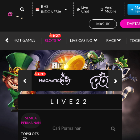
BHS
Live
Versi
Ma
Chat
Mobile
Te
INDONESIA
DAFTA
MASUK
IDR
12,674,594,
HOT GAMES
SLOTS
LIVE CASINO
RACE
TOG
LIVE22
SEMUA
PERMAINAN
TOP
SLOTS
20