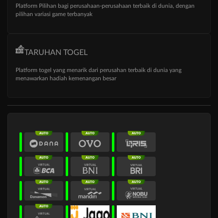
Platform Pilihan bagi perusahaan-perusahaan terbaik di dunia, dengan
pilihan variasi game terbanyak
TARUHAN TOGEL
Platform togel yang menarik dari perusahan terbaik di dunia yang
menawarkan hadiah kemenangan besar