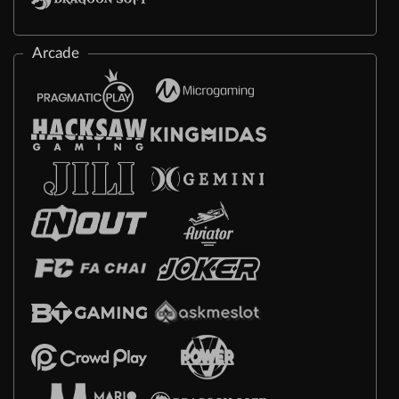
Arcade