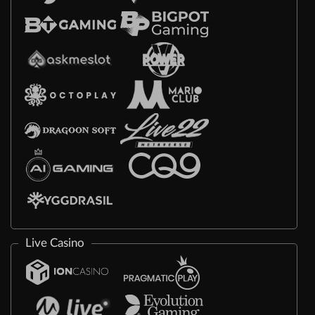
Live Casino