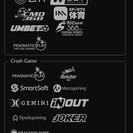
Crash Game