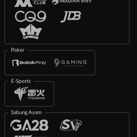
Poker
E-Sports
Sabung Ayam