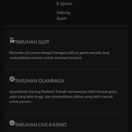
E-Sports
Sabung
Ayam
TARUHAN SLOT
Penyedia slot online dengan beragam pilihan game menarik yang
memudahkan pemain untuk mencapai jackpot
TARUHAN OLAHRAGA
Sportsbook Gaming Platform Terbaik menawarkan lebih banyak game,
odds yang lebih tinggi, dan menyediakan pilihan yang lebih banyak
untuk pemain.
TARUHAN LIVE KASINO