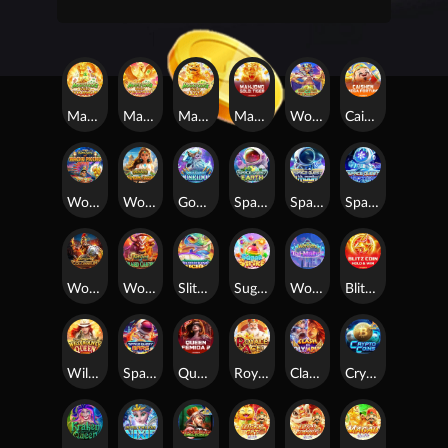
Mahjong Gold: Dragon
Mahjong Gold: Phoenix
Mahjong Gold: Lion
Mahjong Gold: Tiger
Wonders of Giza Pyramid
CaiShen Mega Fortune
Wonders of Machu Picchu
Wonder of Hanging Garden
God's Gambit: Poseidon
Space Quest: Earth
Space Quest: Moon
Space Quest: Neptune
Wonders of Colosseum
Wonders of Grand Canyon
Slithering Riches
Sugar Strike
Wonders of Taj Mahal
Blitz Coin: Hold & Win
Wild Bounty Queen
Space Quest: Mars
Queen Femida 2
Royale Ace
Clash of Olympus
Crypto Coin