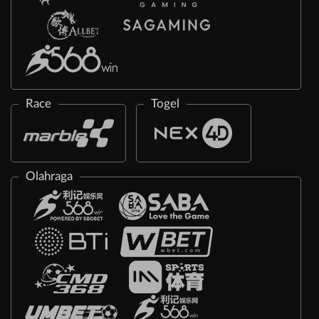
Race
Togel
Olahraga