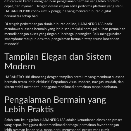
dibicarakan karena menghadirkan pengalaman bermain yang lebih modern,
cepat, dan nyaman. Dengan desain elegan serta performa platform yang stabil,
HABANERO188 cocok untuk pengguna yang mencari hiburan digital
berkualitas setiap hari.
Di tengah perkembangan dunia hiburan online, HABANERO188 hadir
membawa suasana bermain yang lebih seru melalui berbagai pilihan permainan
menarik dengan akses yang ringan di berbagai perangkat. Baik menggunakan
smartphone maupun desktop, pengalaman bermain tetap terasa lancar dan
responsif.
Tampilan Elegan dan Sistem
Modern
HABANERO188 dirancang dengan tampilan premium yang membuat suasana
bermain terasa lebih eksklusif. Perpaduan visual modern, navigasi mudah, dan
sistem stabil membantu pengguna menikmati permainan tanpa hambatan.
Pengalaman Bermain yang
Lebih Praktis
Salah satu keunggulan HABANERO188 adalah kemudahan akses dan proses
yang cepat. Pengguna dapat menikmati berbagai permainan favorit dengan
lebih nyaman kapan saja, tanpa perlu menghadapi proses yang rumit.