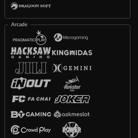
Arcade