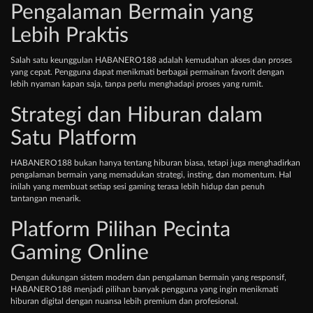
Pengalaman Bermain yang
Lebih Praktis
Salah satu keunggulan HABANERO188 adalah kemudahan akses dan proses
yang cepat. Pengguna dapat menikmati berbagai permainan favorit dengan
lebih nyaman kapan saja, tanpa perlu menghadapi proses yang rumit.
Strategi dan Hiburan dalam
Satu Platform
HABANERO188 bukan hanya tentang hiburan biasa, tetapi juga menghadirkan
pengalaman bermain yang memadukan strategi, insting, dan momentum. Hal
inilah yang membuat setiap sesi gaming terasa lebih hidup dan penuh
tantangan menarik.
Platform Pilihan Pecinta
Gaming Online
Dengan dukungan sistem modern dan pengalaman bermain yang responsif,
HABANERO188 menjadi pilihan banyak pengguna yang ingin menikmati
hiburan digital dengan nuansa lebih premium dan profesional.