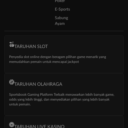
Poker
E-Sports
Sabung
Ayam
TARUHAN SLOT
Penyedia slot online dengan beragam pilihan game menarik yang
memudahkan pemain untuk mencapai jackpot
TARUHAN OLAHRAGA
Sportsbook Gaming Platform Terbaik menawarkan lebih banyak game,
odds yang lebih tinggi, dan menyediakan pilihan yang lebih banyak
untuk pemain.
TARUHAN LIVE KASINO