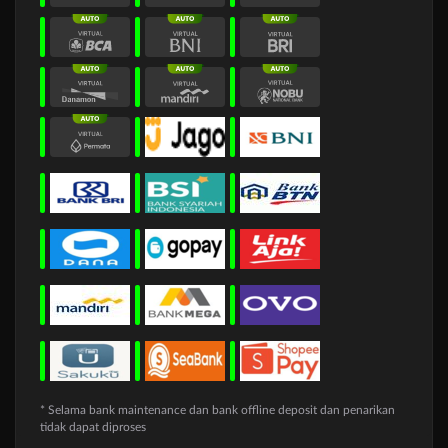
* Selama bank maintenance dan bank offline deposit dan penarikan
tidak dapat diproses