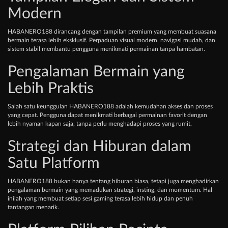
Modern
HABANERO188 dirancang dengan tampilan premium yang membuat suasana
bermain terasa lebih eksklusif. Perpaduan visual modern, navigasi mudah, dan
sistem stabil membantu pengguna menikmati permainan tanpa hambatan.
Pengalaman Bermain yang
Lebih Praktis
Salah satu keunggulan HABANERO188 adalah kemudahan akses dan proses
yang cepat. Pengguna dapat menikmati berbagai permainan favorit dengan
lebih nyaman kapan saja, tanpa perlu menghadapi proses yang rumit.
Strategi dan Hiburan dalam
Satu Platform
HABANERO188 bukan hanya tentang hiburan biasa, tetapi juga menghadirkan
pengalaman bermain yang memadukan strategi, insting, dan momentum. Hal
inilah yang membuat setiap sesi gaming terasa lebih hidup dan penuh
tantangan menarik.