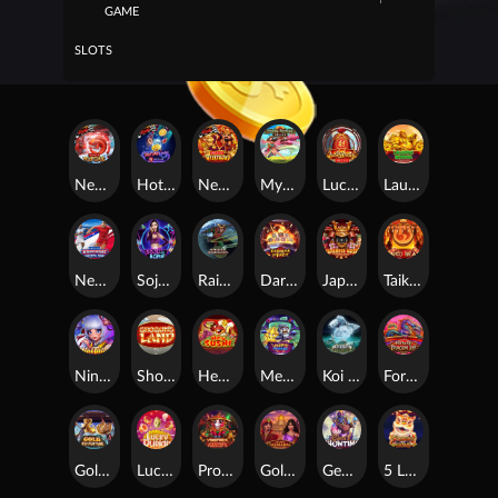
GAME
SLOTS
Nexus Koi Gate
Hot Hot Nexus
Nexus Wealth Inn
Mystic Fortune Nexus
Lucky Lucky Nexus
Laughing Buddha Nexus
Nexus Knockout Football Rush
Soju Bomb
Raiden Shogun
Daruma Impact
Japanese Mask
Taiko Beats
Nine Tails
Shoguns Land
Hey Sushi
Meow Janken
Koi Koi Treasure
Fortune Dragon Joy
Gold Koi Fortune
Lucky Durian
Prosperity Horse
Golden Taj Mahal
Genie's Showtime
5 Lucky Lions