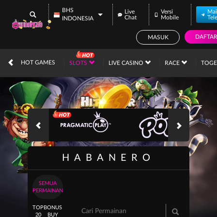
BHS
Live
Versi
Mai
Chat
Mobile
Tel
INDONESIA
DAFTA
MASUK
IDR
12,701,799,
HOT GAMES
SLOTS
LIVE CASINO
RACE
TOG
HABANERO
SEMUA
PERMAINAN
TOP
BONUS
20
BUY