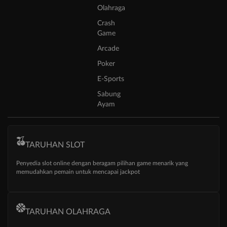
Olahraga
Crash
Game
Arcade
Poker
E-Sports
Sabung
Ayam
TARUHAN SLOT
Penyedia slot online dengan beragam pilihan game menarik yang
memudahkan pemain untuk mencapai jackpot
TARUHAN OLAHRAGA