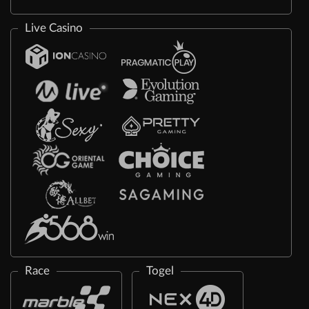
Live Casino
Race
Togel