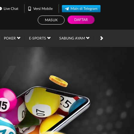
Live Chat
Versi Mobile
Main di Telegram
DAFTAR
MASUK
PROMOSI
POKER
E-SPORTS
SABUNG AYAM