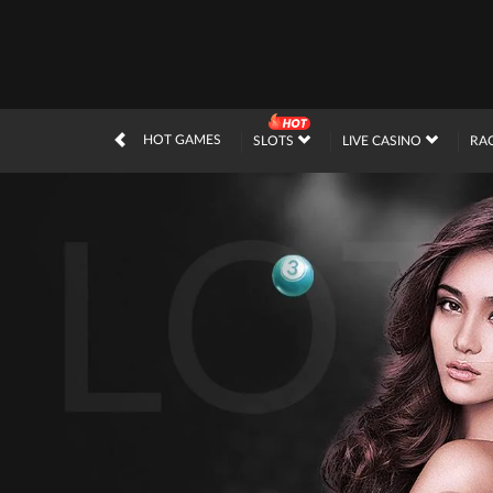
HOT GAMES
SLOTS
LIVE CASINO
RA