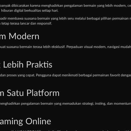
g banyak dibicarakan karena menghadirkan pengalaman bermain yang lebih modern, ce
uran digital berkualitas setiap hari.
r membawa suasana bermain yang lebih seru melalui berbagai pilihan permainan men
tap terasa lancar dan responsif.
tem Modern
uasana bermain terasa lebih eksklusif. Perpaduan visual modern, navigasi mudah
Lebih Praktis
 proses yang cepat. Pengguna dapat menikmati berbagai permainan favorit dengan 
m Satu Platform
nghadirkan pengalaman bermain yang memadukan strategi, insting, dan momentum. H
Gaming Online