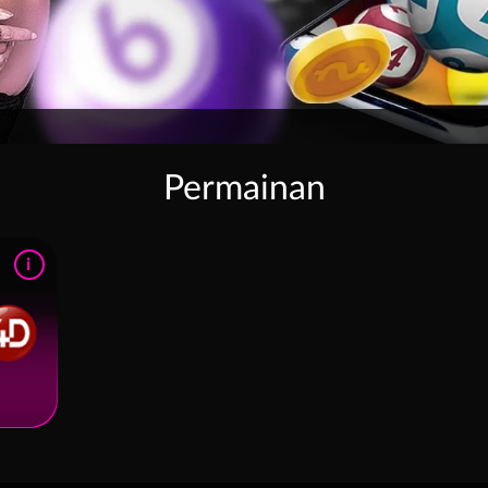
Permainan
i