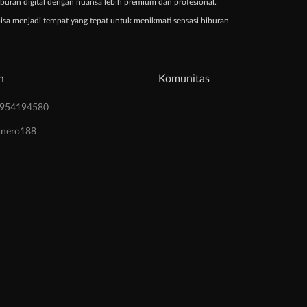
ran digital dengan nuansa lebih premium dan profesional.
isa menjadi tempat yang tepat untuk menikmati sensasi hiburan
n
Komunitas
954194580
nero188