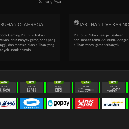
Sabung Ayam
ARUHAN OLAHRAGA
TARUHAN LIVE KASIN
book Gaming Platform Terbaik
Platform Pilihan bagi perusahaan-
rkan lebih banyak game, odds yang
perusahaan terbaik di dunia, dengan
tinggi, dan menyediakan pilihan yang
pilihan variasi game terbanyak
banyak untuk pemain.