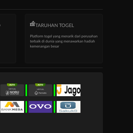
O
TARUHAN TOGEL
Platform togel yang menarik dari perusahan
terbaik di dunia yang menawarkan hadiah
kemenangan besar