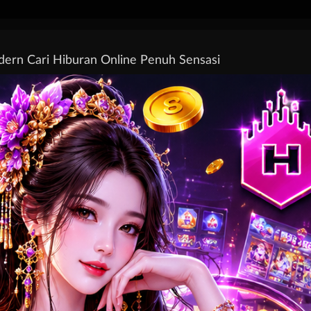
rn Cari Hiburan Online Penuh Sensasi