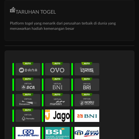
TARUHAN TOGEL
Platform togel yang menarik dari perusahan terbaik di dunia yang
menawarkan hadiah kemenangan besar