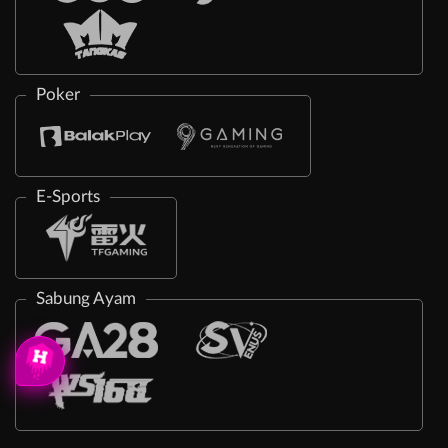
Poker
E-Sports
Sabung Ayam