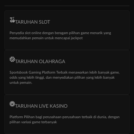
TARUHAN SLOT
Penyedia slot online dengan beragam pilihan game menarik yang
memudahkan pemain untuk mencapai jackpot
TARUHAN OLAHRAGA
Sportsbook Gaming Platform Terbaik menawarkan lebih banyak game,
odds yang lebih tinggi, dan menyediakan pilihan yang lebih banyak
untuk pemain.
TARUHAN LIVE KASINO
Platform Pilihan bagi perusahaan-perusahaan terbaik di dunia, dengan
pilihan variasi game terbanyak