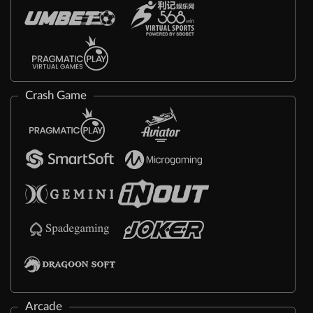
Crash Game
Arcade