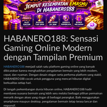
HABANERO188: Sensasi
Gaming Online Modern
dengan Tampilan Premium
HABANERO188
menjadi salah satu platform gaming online yang banyak
dibicarakan karena menghadirkan pengalaman bermain yang lebih modern,
cepat, dan nyaman. Dengan desain elegan serta performa platform yang stabil,
HABANERO188 cocok untuk pengguna yang mencari hiburan digital
berkualitas setiap hari.
Di tengah perkembangan dunia hiburan online, HABANERO188 hadir
membawa suasana bermain yang lebih seru melalui berbagai pilihan permainan
menarik dengan akses yang ringan di berbagai perangkat. Baik menggunakan
smartphone maupun desktop, pengalaman bermain tetap terasa lancar dan
responsif.