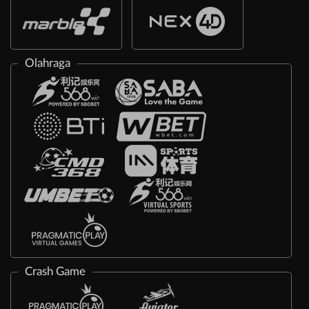
Olahraga
Crash Game