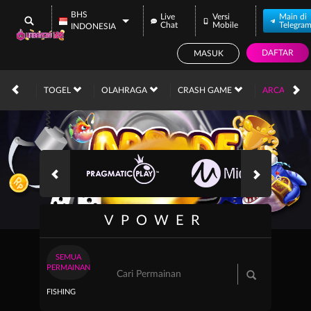
BHS
Live
Versi
Main di
Chat
Mobile
Telegra
INDONESIA
DAFTAR
MASUK
ACE
TOGEL
OLAHRAGA
CRASH GAME
ARCADE
VPOWER
SEMUA
PERMAINAN
FISHING