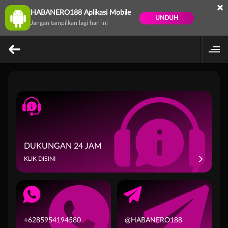
×
HABANERO188 Aplikasi Mobile
UNDUH
Jangan tampilkan lagi hari ini
DUKUNGAN 24 JAM
KLIK DISINI
+6285954194580
@HABANERO188