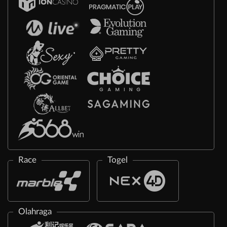
Race
Togel
Olahraga