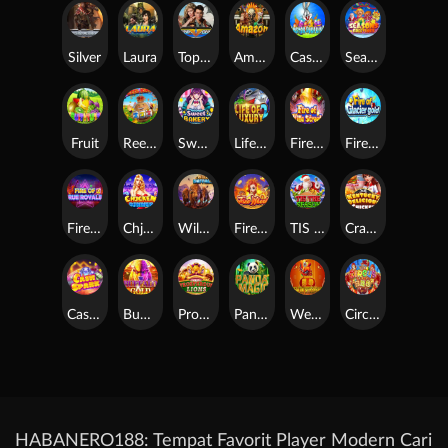
Silver
Laura
Top Gun
Amazon
Caster Surprise
Seasons
Fruit
Reel King Mega
Sweetbakery
Life of luxury II
Fire of Villa Street
Fire of glacier gold
Fire of Rue Royale
Chjcken Djnner
Wild Buffalo
Fire Wheel
TIS The Season
Crazy Restaurant
Cash Spark
Buffalo Gold
Prosperous Lions
Panda Magic II
Wealth
Circus
HABANERO188: Tempat Favorit Player Modern Cari