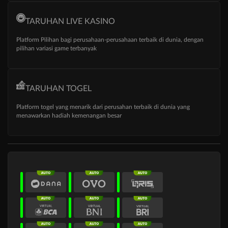
TARUHAN LIVE KASINO
Platform Pilihan bagi perusahaan-perusahaan terbaik di dunia, dengan
pilihan variasi game terbanyak
TARUHAN TOGEL
Platform togel yang menarik dari perusahan terbaik di dunia yang
menawarkan hadiah kemenangan besar