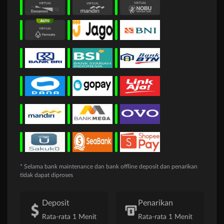
* Selama bank maintenance dan bank offline deposit dan penarikan
tidak dapat diproses
Deposit
Penarikan
Rata-rata 1 Menit
Rata-rata 1 Menit