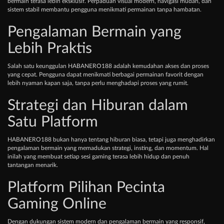
bermain terasa lebih eksklusif. Perpaduan visual modern, navigasi mudah, dan
sistem stabil membantu pengguna menikmati permainan tanpa hambatan.
Pengalaman Bermain yang
Lebih Praktis
Salah satu keunggulan HABANERO188 adalah kemudahan akses dan proses
yang cepat. Pengguna dapat menikmati berbagai permainan favorit dengan
lebih nyaman kapan saja, tanpa perlu menghadapi proses yang rumit.
Strategi dan Hiburan dalam
Satu Platform
HABANERO188 bukan hanya tentang hiburan biasa, tetapi juga menghadirkan
pengalaman bermain yang memadukan strategi, insting, dan momentum. Hal
inilah yang membuat setiap sesi gaming terasa lebih hidup dan penuh
tantangan menarik.
Platform Pilihan Pecinta
Gaming Online
Dengan dukungan sistem modern dan pengalaman bermain yang responsif,