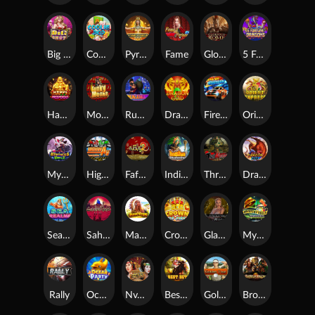
Big Shot
Cookie Pop
Pyramid Adventure
Fame
Glorious Rome
5 Fortune Dragon
Happy Prosperous
Monkey Slots
Runaway
Dragon Gold
Fire of Route 66
Orient
Mysterious Witch
Highway King
Fafafa2
Indihn Dkehming
Three Kingdoms
Dragon City
Sea Realms
Sahara Gold
Magic Totem
Crown Of Fire
Glamourous World
Mystery Reels Power Reels
Rally
Ocean Party
NvXia
Best Bet
Golden Tour
Brothers Kingdom