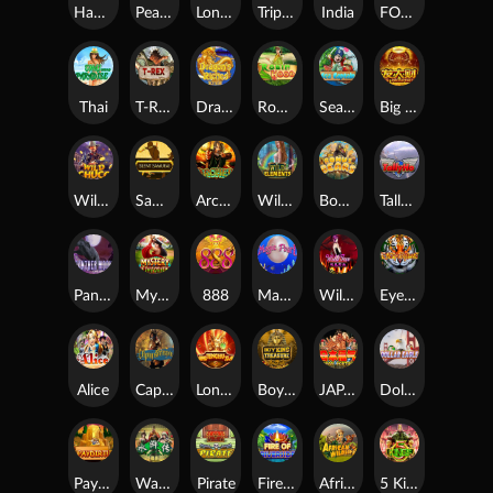
Happy Lantern
Peace&Long Life
Long Teng Hu Xiao
Triple Twister
India
FORTUNE
Thai
T-REX
Dragon's Riches
Robin Hood
Sea Captain
Big Prosperity
Wild Chuco
Samurai
Archer
Wild Elements
Bonus Bears
Tally Ho
Panther Moon
Mystery Of The Orient
888
Magic Pearl
Wild Fox
Eyes of Fortune
Alice
Captain
LongTengHuXiao2
Boy King
JAPAN
Dollar Eagle
Pay Dirt
Water Margin
Pirate
Fire of Riverside
African Wildlife
5 Kings