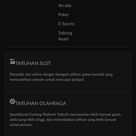
Arcade
Poker
E-Sports
Sabung
Ayam
TARUHAN SLOT
Penyedia slot online dengan beragam pilihan game menarik yang
memudahkan pemain untuk mencapai jackpot
TARUHAN OLAHRAGA
Sportsbook Gaming Platform Terbaik menawarkan lebih banyak game,
odds yang lebih tinggi, dan menyediakan pilihan yang lebih banyak
untuk pemain.