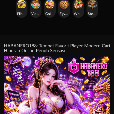
Plinko
Video Poker
Gold Rush: Boomers
Egypt Hilo
Wheel
Steampunk 2
HABANERO188: Tempat Favorit Player Modern Cari
Hiburan Online Penuh Sensasi