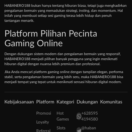
HABANERO188 bukan hanya tentang hiburan biasa, tetapi juga menghadirkan
pengalaman bermain yang memadukan strategi, insting, dan momentum. Hal
inilah yang membuat setiap sesi gaming terasa lebih hidup dan penuh
tantangan menarik.
Platform Pilihan Pecinta
Gaming Online
Dengan dukungan sistem modern dan pengalaman bermain yang responsif,
HABANERO188 menjadi pilihan banyak pengguna yang ingin menikmati
hiburan digital dengan nuansa lebih premium dan profesional.
Jika Anda mencari platform gaming online dengan tampilan elegan, performa
stabil, serta pengalaman bermain yang lebih seru, maka HABANERO188 bisa
menjadi tempat yang tepat untuk menikmati sensasi hiburan digital modern.
Kebijaksanaan
Platform
Kategori
Dukungan
Komunitas
Promosi
Hot
+628595
Games
4194580
Loyalty
Slots
@haban
Referral