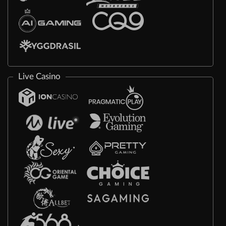
Live Casino