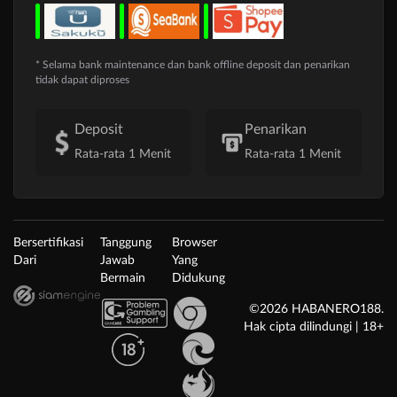
* Selama bank maintenance dan bank offline deposit dan penarikan
tidak dapat diproses
Deposit
Penarikan
Rata-rata 1 Menit
Rata-rata 1 Menit
Bersertifikasi
Tanggung
Browser
Dari
Jawab
Yang
Bermain
Didukung
©2026 HABANERO188.
Hak cipta dilindungi | 18+