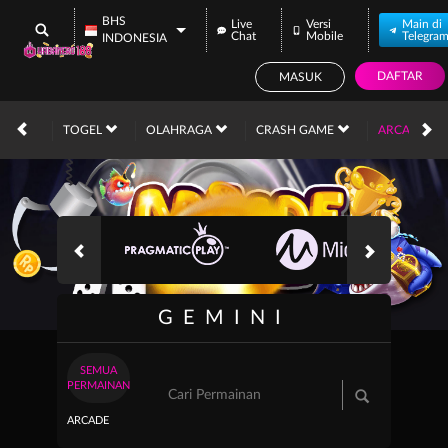
BHS
Live
Versi
Main di
Chat
Mobile
Telegra
INDONESIA
DAFTAR
MASUK
ACE
TOGEL
OLAHRAGA
CRASH GAME
ARCADE
GEMINI
SEMUA
PERMAINAN
ARCADE