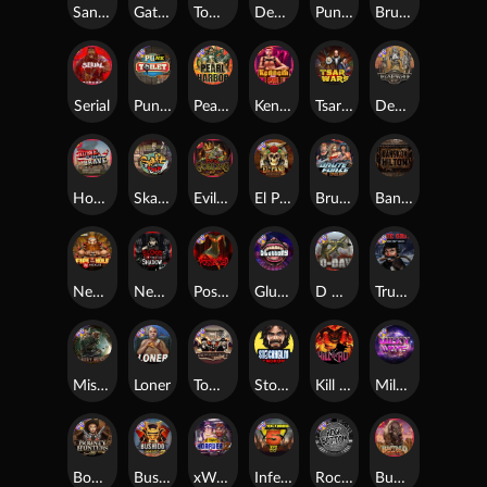
San Quentin xWays
Gator Hunters
Tombstone Slaughter
Dead, Dead, or Deader
Punk Rocker 2
Brute Force
Serial
Punk Toilet
Pearl Harbor
Kenneth Must Die
Tsar Wars
Deadwood R.I.P
Home of the Brave
Skate or Die
Evil Goblins xBomb
El Pasa Gunfight xNudge
Brute Force: Alien Onslaught
Bangkok Hilton
Nexus Fire In The Hole xBomb
Nexus Blood & Shadow
Possessed
Gluttony
D Day
True Grit Redemption
Misery Mining
Loner
Tombstone No Mercy
Stockholm Syndrome
Kill Em All
Milky Ways
Bounty Hunters xNudge®
Bushido Way xNudge
xWays Hoarder 2
Infectious 5 xWays
Rock Bottom
Buffalo Hunter