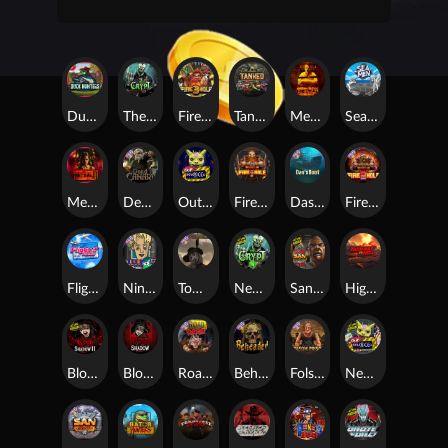
Duck Hunters
The Crypt
Fire in the Hole 3
Tanked
Mental
Seamen
Mental 2
Dead Canary
Outsourced
Fire In The Hole xBomb
Das xBoot
Fire in the Hole 2
Flight Mode
Nine To Five
Tombstone RIP
Nexus The Crypt
San Quentin 2: Death Row
Highway to Hell
Blood & Shadow 2
Blood & Shadow
Road Rage
Beheaded
Folsom Prison
Nexus Outsourced