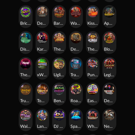
Brick Snake 2000
Deadwood xNudge
Barbarian Fury
Warrior Graveyard xNudge
Kiss My Chainsaw
Apocalypse Super xNudge
Disturbed
Karen Maneater
The Border
Dead Men Walking
The Cage
Blood Diamond
The Rave
xWays Hoarder xSplit
Ugliest Catch
Tractor Beam
Punk Rocker
Legion X
True kult
Tomb of Nefertiti
Benji Killed in Vegas
Roadkill
East Coast Vs West Coast
Devil's Crossroad
Walk of Shame
Land of the Free
DJ Psycho
Space Donkey
Whacked
Nexus Tombstone RIP