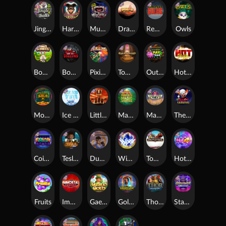
Jingle Balls
Harlequin Carnival
Munchies
Dragon Tribe
Remember Gulag
Owls
Bonus Bunnies
Book Of Shadows
Pixies vs Pirates
Tomb of Akhenaten
Outsourced: Payday
Hot Nudge
Monkey's Gold xPays
Ice Ice Yeti
Little Bighorn
Mayan Magic Wildfire
Manhattan Goes Wild
The Creepy Carnival
Coins of Fortune
Tesla Jolt
Dungeon Quest
WiXX
Tombstone
Hot 4 Cash
Fruits
Immortal Fruits
Gaelic Gold
Golden Genie And The Walking Wilds
Thor: Hammer Time
Starstruck