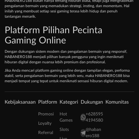
HABANERO188 bukan hanya tentang hiburan biasa, tetapi juga menghadirkan
pengalaman bermain yang memadukan strategi, insting, dan momentum. Hal
inilah yang membuat setiap sesi gaming terasa lebih hidup dan penuh
tantangan menarik.
Platform Pilihan Pecinta
Gaming Online
Dengan dukungan sistem modern dan pengalaman bermain yang responsif,
HABANERO188 menjadi pilihan banyak pengguna yang ingin menikmati
hiburan digital dengan nuansa lebih premium dan profesional.
Jika Anda mencari platform gaming online dengan tampilan elegan, performa
stabil, serta pengalaman bermain yang lebih seru, maka HABANERO188 bisa
menjadi tempat yang tepat untuk menikmati sensasi hiburan digital modern.
Kebijaksanaan
Platform
Kategori
Dukungan
Komunitas
Promosi
Hot
+628595
Games
4194580
Loyalty
Slots
@haban
Referral
ero188