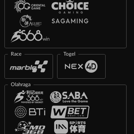
Race
Togel
Olahraga