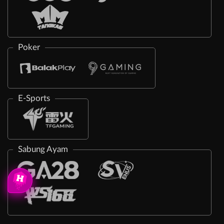
Poker
E-Sports
Sabung Ayam