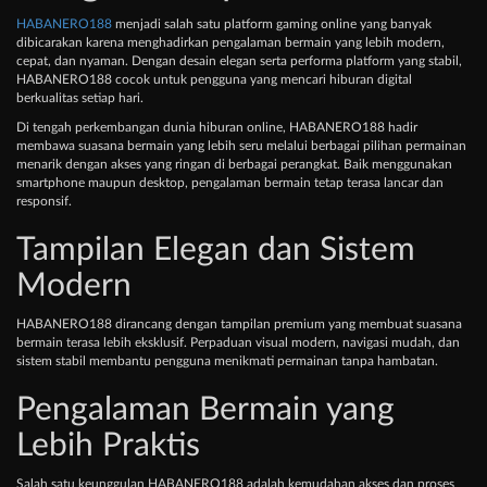
HABANERO188
menjadi salah satu platform gaming online yang banyak
dibicarakan karena menghadirkan pengalaman bermain yang lebih modern,
cepat, dan nyaman. Dengan desain elegan serta performa platform yang stabil,
HABANERO188 cocok untuk pengguna yang mencari hiburan digital
berkualitas setiap hari.
Di tengah perkembangan dunia hiburan online, HABANERO188 hadir
membawa suasana bermain yang lebih seru melalui berbagai pilihan permainan
menarik dengan akses yang ringan di berbagai perangkat. Baik menggunakan
smartphone maupun desktop, pengalaman bermain tetap terasa lancar dan
responsif.
Tampilan Elegan dan Sistem
Modern
HABANERO188 dirancang dengan tampilan premium yang membuat suasana
bermain terasa lebih eksklusif. Perpaduan visual modern, navigasi mudah, dan
sistem stabil membantu pengguna menikmati permainan tanpa hambatan.
Pengalaman Bermain yang
Lebih Praktis
Salah satu keunggulan HABANERO188 adalah kemudahan akses dan proses