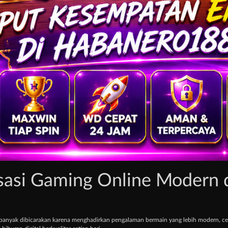
si Gaming Online Modern d
g banyak dibicarakan karena menghadirkan pengalaman bermain yang lebih modern, ce