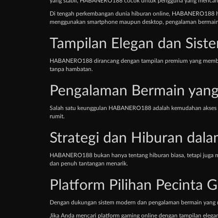
yang stabil, HABANERO188 cocok untuk pengguna yang mencari hib
Di tengah perkembangan dunia hiburan online, HABANERO188 hadi
menggunakan smartphone maupun desktop, pengalaman bermain te
Tampilan Elegan dan Sis
HABANERO188 dirancang dengan tampilan premium yang membuat s
tanpa hambatan.
Pengalaman Bermain yang 
Salah satu keunggulan HABANERO188 adalah kemudahan akses dan
rumit.
Strategi dan Hiburan dala
HABANERO188 bukan hanya tentang hiburan biasa, tetapi juga me
dan penuh tantangan menarik.
Platform Pilihan Pecinta 
Dengan dukungan sistem modern dan pengalaman bermain yang re
Jika Anda mencari platform gaming online dengan tampilan elega