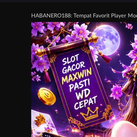
HABANERO188: Tempat Favorit Player Mode