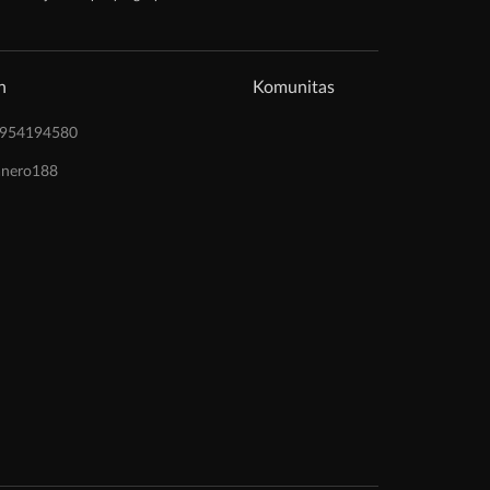
n
Komunitas
954194580
nero188